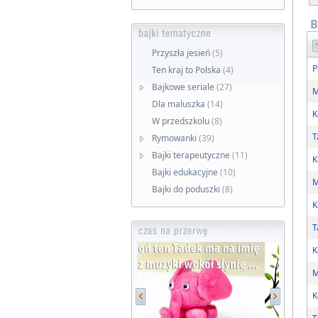
B
Przyszła jesień
(5)
P
Ten kraj to Polska
(4)
Bajkowe seriale
(27)
M
Dla maluszka
(14)
K
W przedszkolu
(8)
T
Rymowanki
(39)
Bajki terapeutyczne
(11)
K
Bajki edukacyjne
(10)
M
Bajki do poduszki
(8)
K
T
K
M
K