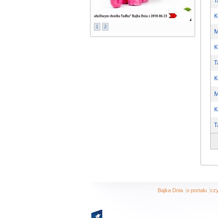
T
K
1
2
M
K
T
K
M
K
T
|
|
Bajka Dnia
o portalu
czy