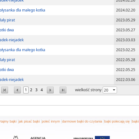
adek-niejadek
2024.02.26
ołysanka dla małego kotka
2024.02.20
ały pirat
2023.05.29
otki dwa
2023.05.27
adek-niejadek
2023.03.03
ołysanka dla małego kotka
2023.02.25
ały pirat
2022.05.28
otki dwa
2022.05.25
adek-niejadek
2022.03.06
1
2
3
4
wielkość strony
|
|
|
|
|
tajmy bajki
jak pisać bajki
poleć innym
darmowe bajki do czytania
bajki polecają się
bajk