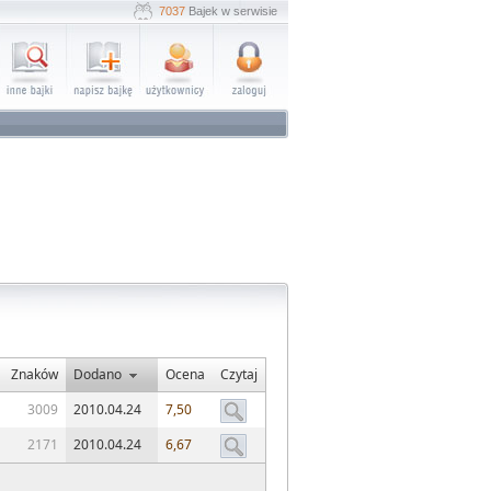
7037
Bajek w serwisie
Znaków
Dodano
Ocena
Czytaj
3009
2010.04.24
7,50
2171
2010.04.24
6,67