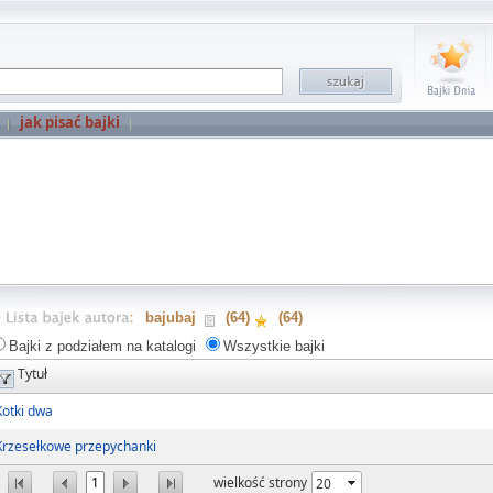
jak pisać bajki
bajubaj
(64)
(64)
Bajki z podziałem na katalogi
Wszystkie bajki
Tytuł
Kotki dwa
Krzesełkowe przepychanki
1
wielkość strony