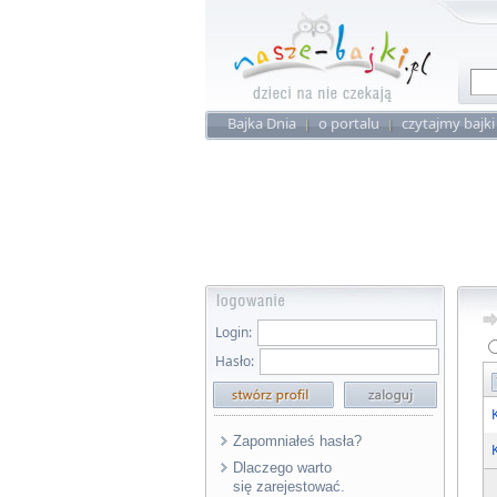
Bajka Dnia
o portalu
czytajmy bajki
Login:
Hasło:
Zapomniałeś hasła?
Dlaczego warto
się zarejestować.