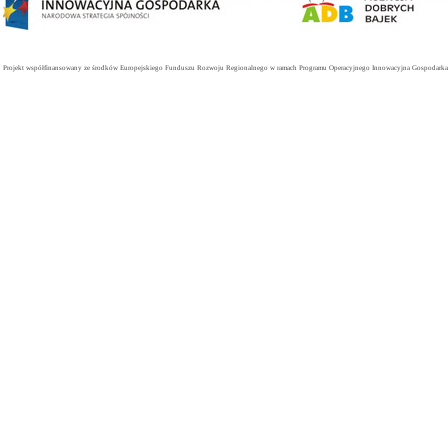
Projekt współfinansowany ze środków Europejskiego Funduszu Rozwoju Regionalnego w ramach Programu Operacyjnego Innowacyjna Gospodarka. 