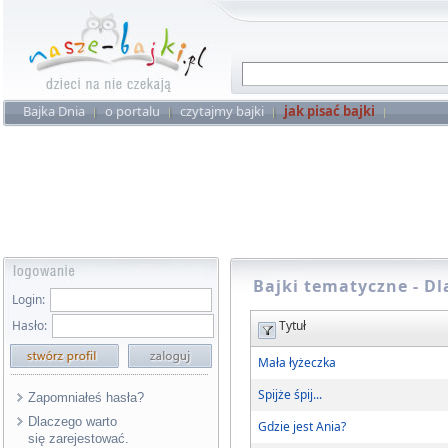
Bajka Dnia
o portalu
czytajmy bajki
jak pisać bajki
Bajki tematyczne - D
Login:
Hasło:
Tytuł
Mała łyżeczka
Spijże śpij...
Zapomniałeś hasła?
Dlaczego warto
Gdzie jest Ania?
się zarejestować.