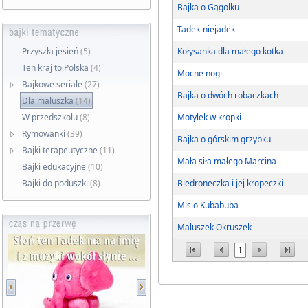
Bajka o Gągolku
Tadek-niejadek
Przyszła jesień
(5)
Kołysanka dla małego kotka
Ten kraj to Polska
(4)
Mocne nogi
Bajkowe seriale
(27)
Bajka o dwóch robaczkach
Dla maluszka
(14)
W przedszkolu
(8)
Motylek w kropki
Rymowanki
(39)
Bajka o górskim grzybku
Bajki terapeutyczne
(11)
Mała siła małego Marcina
Bajki edukacyjne
(10)
Bajki do poduszki
(8)
Biedroneczka i jej kropeczki
Misio Kubabuba
Maluszek Okruszek
1