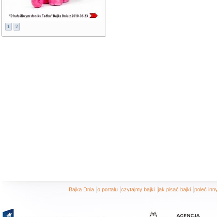
1
2
|
|
|
|
Bajka Dnia
o portalu
czytajmy bajki
jak pisać bajki
poleć in