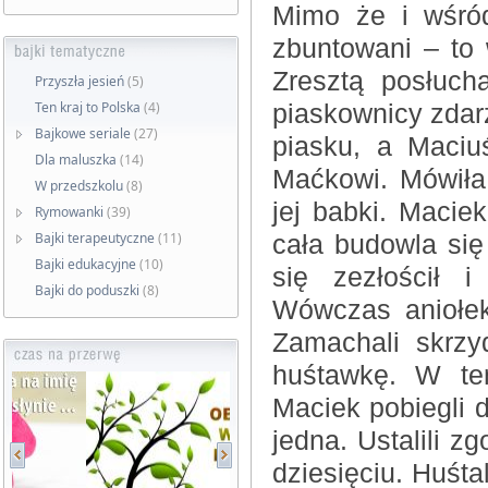
Mimo że i wśród
zbuntowani – to 
Zresztą posłuc
Przyszła jesień
(5)
Ten kraj to Polska
(4)
piaskownicy zdarz
Bajkowe seriale
(27)
piasku, a Maciu
Dla maluszka
(14)
Maćkowi. Mówiła,
W przedszkolu
(8)
jej babki. Macie
Rymowanki
(39)
Bajki terapeutyczne
(11)
cała budowla się
Bajki edukacyjne
(10)
się zezłościł 
Bajki do poduszki
(8)
Wówczas aniołek 
Zamachali skrzyd
huśtawkę. W ten
Maciek pobiegli d
jedna. Ustalili z
dziesięciu. Huśtal