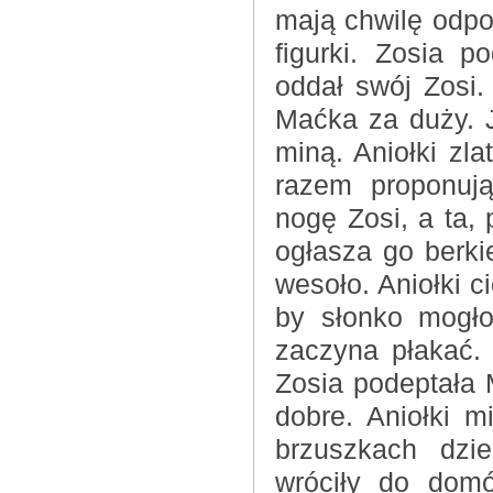
mają chwilę odpo
figurki. Zosia 
oddał swój Zosi.
Maćka za duży. 
miną. Aniołki zl
razem proponują
nogę Zosi, a ta,
ogłasza go berki
wesoło. Aniołki c
by słonko mogło
zaczyna płakać.
Zosia podeptała 
dobre. Aniołki m
brzuszkach dzi
wróciły do dom