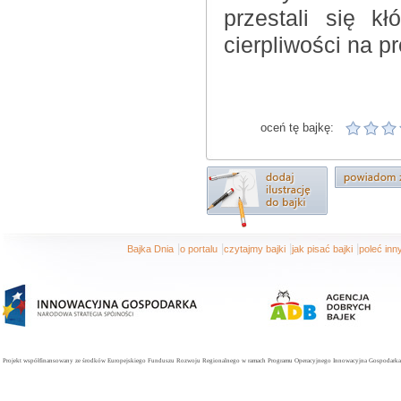
przestali się kł
cierpliwości na p
oceń tę bajkę:
|
|
|
|
Bajka Dnia
o portalu
czytajmy bajki
jak pisać bajki
poleć in
Projekt współfinansowany ze środków Europejskiego Funduszu Rozwoju Regionalnego w ramach Programu Operacyjnego Innowacyjna Gospodarka. 