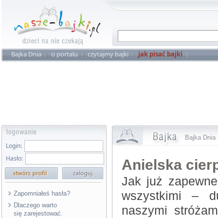
Bajka Dnia
o portalu
czytajmy bajki
jak pisać bajki
Bajka Dnia 
Login:
Hasło:
Anielska cier
Jak już zapewne 
wszystkimi – 
Zapomniałeś hasła?
Dlaczego warto
naszymi stróżam
się zarejestować.