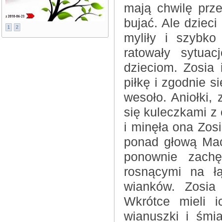
mają chwilę prz
bujać. Ale dzieci
1
2
myliły i szybko
ratowały sytuac
dzieciom. Zosia 
piłkę i zgodnie si
wesoło. Aniołki,
się kuleczkami z
i minęła ona Zosi
ponad głową Mać
ponownie zachęc
rosnącymi na łą
wianków. Zosia
Wkrótce mieli i
wianuszki i śmi