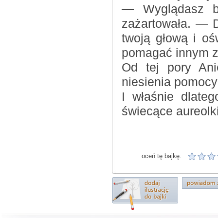
— Wyglądasz ba
zażartowała. — D
twoją głową i oś
pomagać innym za
Od tej pory Ani
niesienia pomocy
I właśnie dlateg
świecące aureolki
oceń tę bajkę: