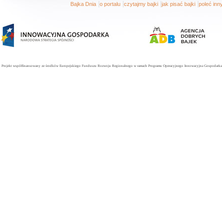
|
|
|
|
Bajka Dnia
o portalu
czytajmy bajki
jak pisać bajki
poleć in
Projekt współfinansowany ze środków Europejskiego Funduszu Rozwoju Regionalnego w ramach Programu Operacyjnego Innowacyjna Gospodarka. 