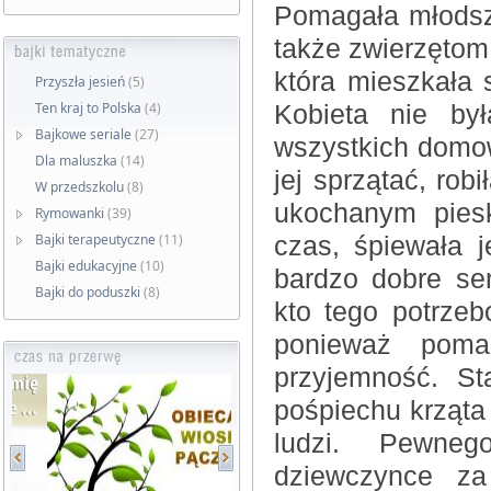
Pomagała młodsz
także zwierzętom 
która mieszkała
Przyszła jesień
(5)
Ten kraj to Polska
(4)
Kobieta nie by
Bajkowe seriale
(27)
wszystkich domo
Dla maluszka
(14)
jej sprzątać, rob
W przedszkolu
(8)
ukochanym piesk
Rymowanki
(39)
Bajki terapeutyczne
(11)
czas, śpiewała j
Bajki edukacyjne
(10)
bardzo dobre se
Bajki do poduszki
(8)
kto tego potrze
ponieważ poma
przyjemność. St
pośpiechu krząta
ludzi. Pewneg
dziewczynce za