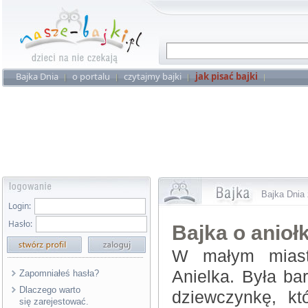
Bajka Dnia
o portalu
czytajmy bajki
jak pisać bajki
Bajka Dnia 
Login:
Hasło:
Bajka o anioł
W małym miaste
Anielka. Była ba
Zapomniałeś hasła?
Dlaczego warto
dziewczynkę, kt
się zarejestować.