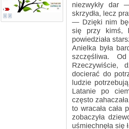
niezwykły dar —
skrzydła, lecz pr
1
2
— Dzięki nim będ
się przy kimś,
powiedziała stars
Anielka była ba
szczęśliwa. Od
Rzeczywiście, d
docierać do potr
ludzie potrzebuj
Latanie po cie
często zahaczała
to wracała cała 
zobaczyła dziew
uśmiechnęła się ł