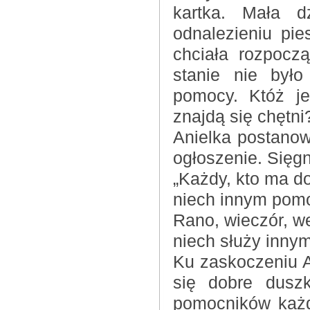
kartka. Mała 
odnalezieniu pi
chciała rozpocz
stanie nie był
pomocy. Któż je
znajdą się chętni
Anielka postanow
ogłoszenie. Sięgn
„Każdy, kto ma d
niech innym pom
Rano, wieczór, w
niech służy inny
Ku zaskoczeniu An
się dobre dusz
pomocników każd