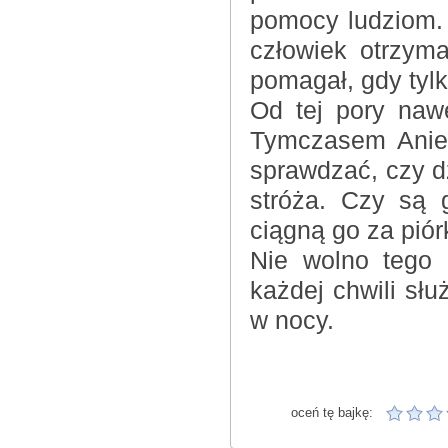
pomocy ludziom.
człowiek otrzyma
pomagał, gdy tylk
Od tej pory naw
Tymczasem Aniel
sprawdzać, czy d
stróża. Czy są 
ciągną go za piór
Nie wolno tego 
każdej chwili sł
w nocy.
oceń tę bajkę: