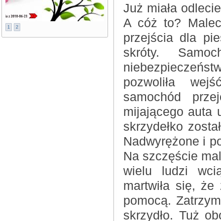
Już miała odlecie
A cóż to? Malec
1
2
przejścia dla pi
skróty. Samo
niebezpieczeństw
pozwoliła wej
samochód przej
mijającego auta u
skrzydełko zosta
Nadwyrężone i pos
Na szczęście mal
wielu ludzi wci
martwiła się, ż
pomocą. Zatrzyma
skrzydło. Tuż ob