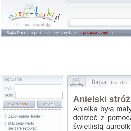
Bajka Dnia
o portalu
czytajmy bajki
jak pisać bajki
Bajka Dnia 
Login:
Hasło:
Anielski stróż
Anielka była mał
dotrzeć z pomocą
Zapomniałeś hasła?
Dlaczego warto
świetlistą aureo
się zarejestować.