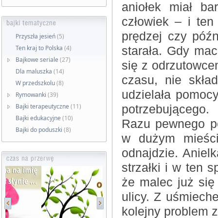
aniołek miał ba
człowiek – i ten 
prędzej czy późn
Przyszła jesień
(5)
Ten kraj to Polska
(4)
starała. Gdy mach
Bajkowe seriale
(27)
się z odrzutowce
Dla maluszka
(14)
czasu, nie skład
W przedszkolu
(8)
udzielała pomoc
Rymowanki
(39)
Bajki terapeutyczne
(11)
potrzebującego.
Bajki edukacyjne
(10)
Razu pewnego po
Bajki do poduszki
(8)
w dużym mieście
odnajdzie. Aniel
strzałki i w ten
że malec już się
ulicy. Z uśmieche
kolejny problem z