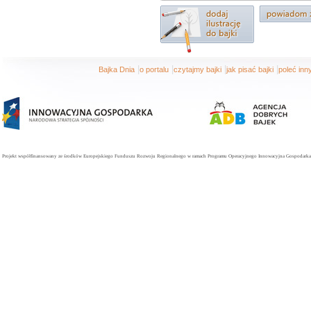
|
|
|
|
Bajka Dnia
o portalu
czytajmy bajki
jak pisać bajki
poleć in
Projekt współfinansowany ze środków Europejskiego Funduszu Rozwoju Regionalnego w ramach Programu Operacyjnego Innowacyjna Gospodarka. 