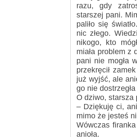
razu, gdy zatr
starszej pani. M
paliło się światł
nic złego. Wiedz
nikogo, kto móg
miała problem z d
pani nie mogła 
przekręcił zamek
już wyjść, ale an
go nie dostrzegła
O dziwo, starsza 
– Dziękuję ci, a
mimo że jesteś ni
Wówczas firanka s
anioła.