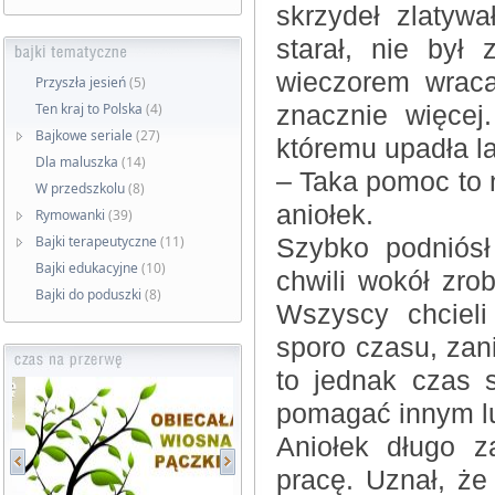
skrzydeł zlatyw
starał, nie był
wieczorem wraca
Przyszła jesień
(5)
Ten kraj to Polska
(4)
znacznie więce
Bajkowe seriale
(27)
któremu upadła l
Dla maluszka
(14)
– Taka pomoc to n
W przedszkolu
(8)
aniołek.
Rymowanki
(39)
Bajki terapeutyczne
(11)
Szybko podniósł
Bajki edukacyjne
(10)
chwili wokół zrob
Bajki do poduszki
(8)
Wszyscy chcieli
sporo czasu, zan
to jednak czas 
pomagać innym l
Aniołek długo z
pracę. Uznał, że