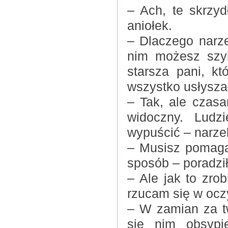
– Ach, te skrzyd
aniołek.
– Dlaczego narze
nim możesz szyb
starsza pani, kt
wszystko usłysza
– Tak, ale czasa
widoczny. Ludz
wypuścić – narzek
– Musisz pomaga
sposób – poradził
– Ale jak to zro
rzucam się w ocz
– W zamian za t
się nim obsypi