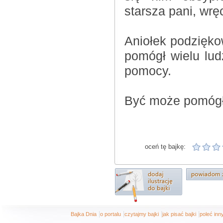
starsza pani, wr
Aniołek podziękow
pomógł wielu ludz
pomocy.
Być może pomógł
oceń tę bajkę:
|
|
|
|
Bajka Dnia
o portalu
czytajmy bajki
jak pisać bajki
poleć in