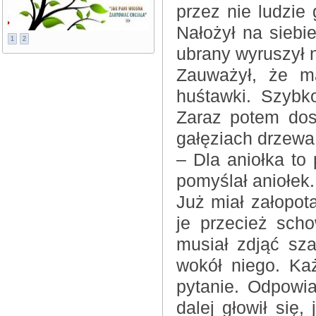
przez nie ludzie
Nałożył na siebie
1
2
ubrany wyruszył 
Zauważył, że m
huśtawki. Szybko
Zaraz potem dos
gałęziach drzewa
– Dla aniołka to
pomyślał aniołek.
Już miał załopot
je przecież sch
musiał zdjąć sza
wokół niego. Ka
pytanie. Odpowia
dalej głowił się