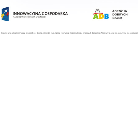
Projekt współfinansowany ze środków Europejskiego Funduszu Rozwoju Regionalnego w ramach Programu Operacyjnego Innowacyjna Gospodarka. 